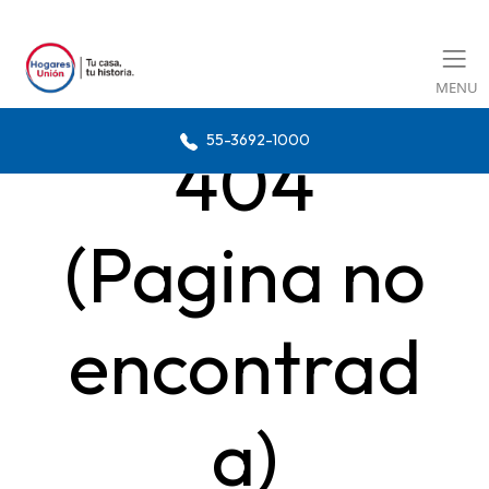
MENU
55-3692-1000
404
(Pagina no
encontrad
a)