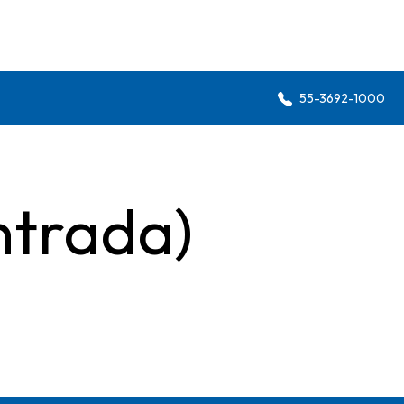
55-3692-1000
ntrada)