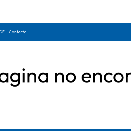
DGE
Contacto
agina no enco