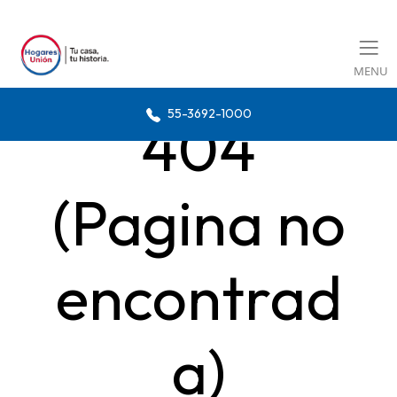
MENU
55-3692-1000
404
(Pagina no
encontrad
a)