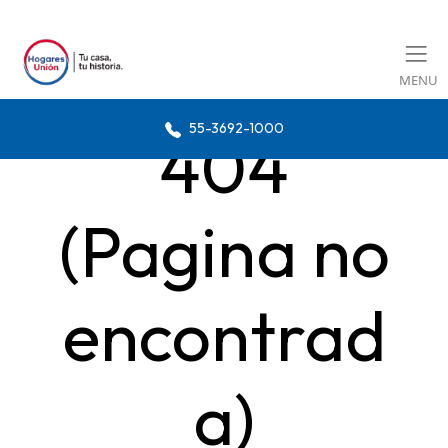
MENU
55-3692-1000
404
(Pagina no
encontrad
a)